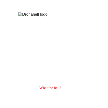
What the hell?
FPV Dronų lenkt
Dronahell yra kasmetinės FPV dro